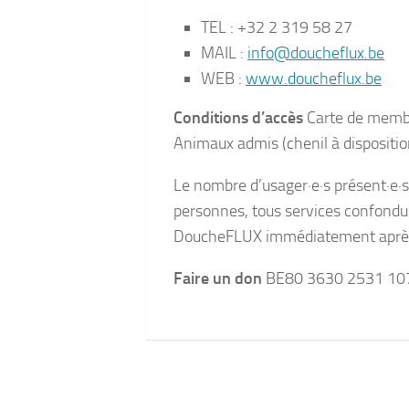
TEL : +32 2 319 58 27
MAIL :
info@doucheflux.be
WEB :
www.doucheflux.be
Conditions d’accès
Carte de membr
Animaux admis (chenil à dispositi
Le nombre d’usager·e·s présent·e·
personnes, tous services confondus
DoucheFLUX immédiatement après l’
Faire un don
BE80 3630 2531 10