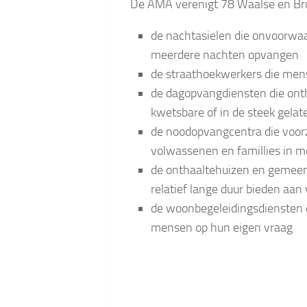
De AMA verenigt 78 Waalse en Bru
de nachtasielen die onvoorwaar
meerdere nachten opvangen
de straathoekwerkers die mens
de dagopvangdiensten die onth
kwetsbare of in de steek gela
de noodopvangcentra die voorz
volwassenen en famillies in m
de onthaaltehuizen en gemeen
relatief lange duur bieden aan
de woonbegeleidingsdiensten d
mensen op hun eigen vraag